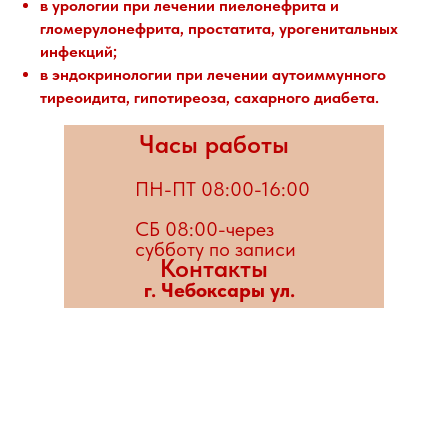
в урологии при лечении пиелонефрита и
гломерулонефрита, простатита, урогенитальных
инфекций;
в эндокринологии при лечении аутоиммунного
тиреоидита, гипотиреоза, сахарного диабета.
Часы работы
ПН-ПТ 08:00-16:00
СБ 08:00-через
субботу по записи
Контакты
г. Чебоксары ул.
Энгельса д. 3 корпус
1 помещение 1 тел. +7
(937) 947-76-78
Страница главного врача